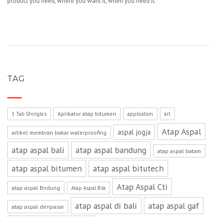
product you need, where you want it, when you need it.
TAG
Aplikator atap bitumen
3 Tab Shingles
application
art
Atap Aspal
aspal jogja
artikel membran bakar waterproofing
atap aspal bali
atap aspal bandung
atap aspal batam
atap aspal bitumen
atap aspal bitutech
Atap Aspal Cti
atap aspal Bndung
Atap Aspal Bsk
atap aspal di bali
atap aspal gaf
atap aspal denpasar