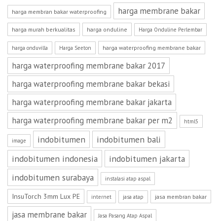
harga membrane bakar
harga membran bakar waterproofing
harga murah berkualitas
harga onduline
Harga Onduline Perlembar
harga waterproofing membrane bakar
harga onduvilla
Harga Seeton
harga waterproofing membrane bakar 2017
harga waterproofing membrane bakar bekasi
harga waterproofing membrane bakar jakarta
harga waterproofing membrane bakar per m2
html5
indobitumen
indobitumen bali
image
indobitumen indonesia
indobitumen jakarta
indobitumen surabaya
instalasi atap aspal
InsuTorch 3mm Lux PE
jasa membran bakar
internet
jasa atap
jasa membrane bakar
Jasa Pasang Atap Aspal