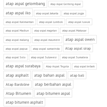
atap aspal gelombang
Atap Aspal Genteng Aspal
atap aspal iko
atap aspal Jakarta
atap aspal jogja
atap aspal Kalimantan
atap aspal Lombok
atap aspal luwuk
atap aspal Madiun
atap aspal Makasar
atap aspal magetan
atap aspal owen
atap aspal malang
atap aspal maumere
Atap aspal sirap
atap aspal papua
atap aspal samarinda
atap aspal Solo
atap aspal Sulawesi
atap aspal Sumatera
atap aspal surabaya
Atap Aspal Tegola
atap aspal terbaik
atap asphalt
atap bahan aspal
atap bali
atap berbahan aspal
Atap Bardoline
Atap Bitumen
atap bitumen aspal
atap bitumen asphalt