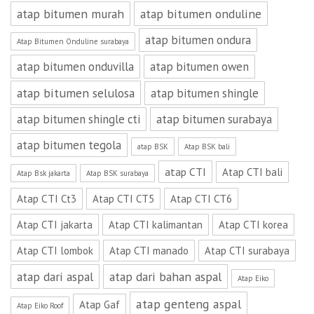
atap bitumen murah
atap bitumen onduline
atap bitumen ondura
Atap Bitumen Onduline surabaya
atap bitumen onduvilla
atap bitumen owen
atap bitumen selulosa
atap bitumen shingle
atap bitumen shingle cti
atap bitumen surabaya
atap bitumen tegola
atap BSK
Atap BSK bali
atap CTI
Atap CTI bali
Atap Bsk jakarta
Atap BSK surabaya
Atap CTI Ct3
Atap CTI CT5
Atap CTI CT6
Atap CTI jakarta
Atap CTI kalimantan
Atap CTI korea
Atap CTI lombok
Atap CTI manado
Atap CTI surabaya
atap dari aspal
atap dari bahan aspal
Atap Eiko
atap genteng aspal
Atap Gaf
Atap Eiko Roof