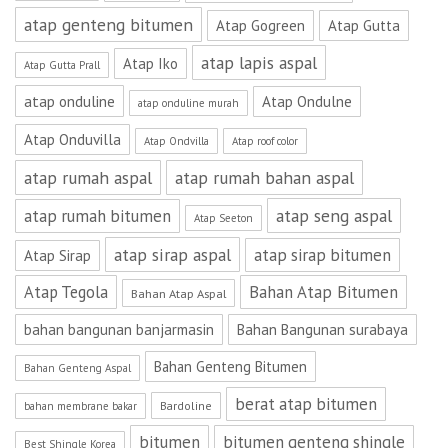
atap genteng bitumen
Atap Gogreen
Atap Gutta
atap lapis aspal
Atap Iko
Atap Gutta Prall
atap onduline
Atap Ondulne
atap onduline murah
Atap Onduvilla
Atap Ondvilla
Atap roof color
atap rumah aspal
atap rumah bahan aspal
atap seng aspal
atap rumah bitumen
Atap Seeton
atap sirap aspal
atap sirap bitumen
Atap Sirap
Atap Tegola
Bahan Atap Bitumen
Bahan Atap Aspal
bahan bangunan banjarmasin
Bahan Bangunan surabaya
Bahan Genteng Bitumen
Bahan Genteng Aspal
berat atap bitumen
Bardoline
bahan membrane bakar
bitumen
bitumen genteng shingle
Best Shingle Korea