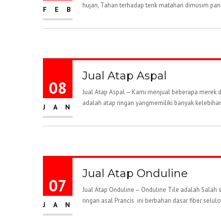
hujan, Tahan terhadap terik matahari dimusim pan
FEB
Jual Atap Aspal
08
Jual Atap Aspal – Kami menjual beberapa merek dan
adalah atap ringan yangmemiliki banyak kelebihan 
JAN
Jual Atap Onduline
07
Jual Atap Onduline – Onduline Tile adalah Salah
ringan asal Prancis ini berbahan dasar fiber selulos
JAN