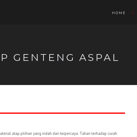
HOME
AP GENTENG ASPAL
erial atap pilihan yang indah dan terpercaya. Tahan terhadap curah