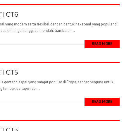
TI CT6
l yang modern serta flexibel dengan bentuk hexaonal yang popular di
udut kimiringan tinggi dan rendah. Gambaran...
READ MORE
I CT5
s genteng aspal yang sangat popular di Eropa, sangat berguna untuk
g tampak berlapis rapi...
READ MORE
TI CT3