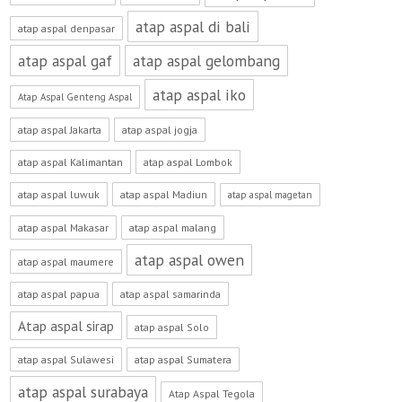
atap aspal di bali
atap aspal denpasar
atap aspal gaf
atap aspal gelombang
atap aspal iko
Atap Aspal Genteng Aspal
atap aspal Jakarta
atap aspal jogja
atap aspal Kalimantan
atap aspal Lombok
atap aspal luwuk
atap aspal Madiun
atap aspal magetan
atap aspal Makasar
atap aspal malang
atap aspal owen
atap aspal maumere
atap aspal papua
atap aspal samarinda
Atap aspal sirap
atap aspal Solo
atap aspal Sulawesi
atap aspal Sumatera
atap aspal surabaya
Atap Aspal Tegola