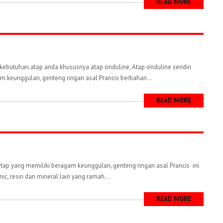
READ MORE
ebutuhan atap anda khususnya atap onduline, Atap onduline sendiri
m keunggulan, genteng ringan asal Prancis berbahan...
READ MORE
tap yang memiliki beragam keunggulan, genteng ringan asal Prancis ini
nic, resin dan mineral lain yang ramah...
READ MORE