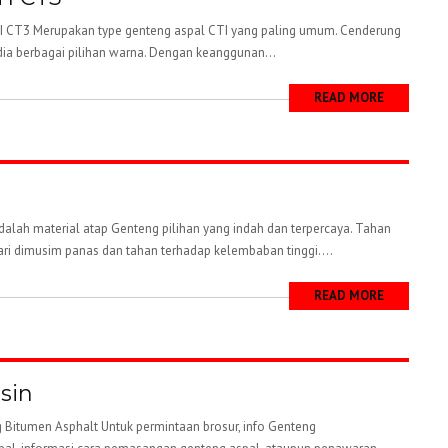
I CT3 Merupakan type genteng aspal CTI yang paling umum. Cenderung
dia berbagai pilihan warna. Dengan keanggunan...
READ MORE
lah material atap Genteng pilihan yang indah dan terpercaya. Tahan
ari dimusim panas dan tahan terhadap kelembaban tinggi....
READ MORE
sin
 Bitumen Asphalt Untuk permintaan brosur, info Genteng