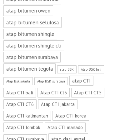
atap bitumen owen
atap bitumen selulosa
atap bitumen shingle
atap bitumen shingle cti
atap bitumen surabaya
atap bitumen tegola
atap BSK
Atap BSK bali
atap CTI
Atap Bsk jakarta
Atap BSK surabaya
Atap CTI bali
Atap CTI Ct3
Atap CTI CT5
Atap CTI CT6
Atap CTI jakarta
Atap CTI kalimantan
Atap CTI korea
Atap CTI lombok
Atap CTI manado
atap dari aspal
Atap CTI surabaya