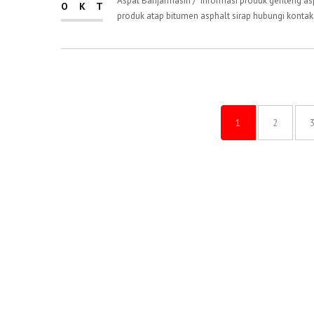
Aspal Banjarmasin / informasi produk genteng a
OKT
produk atap bitumen asphalt sirap hubungi kontak.
1
2