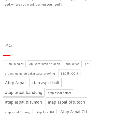
need, where you want it, when you need it.
TAG
Aplikator atap bitumen
3 Tab Shingles
application
art
aspal jogja
artikel membran bakar waterproofing
Atap Aspal
atap aspal bali
atap aspal bandung
atap aspal batam
atap aspal bitumen
atap aspal bitutech
Atap Aspal Cti
atap aspal Bndung
Atap Aspal Bsk