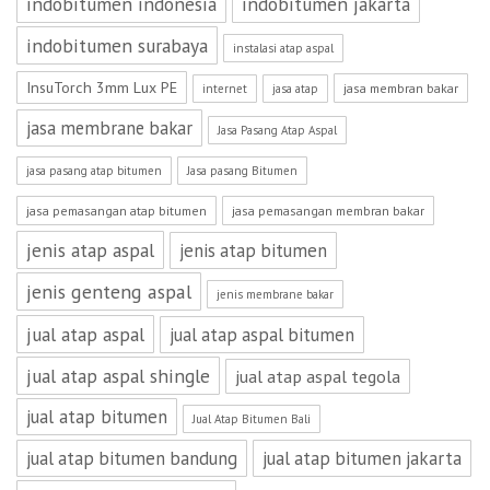
indobitumen indonesia
indobitumen jakarta
indobitumen surabaya
instalasi atap aspal
InsuTorch 3mm Lux PE
jasa membran bakar
internet
jasa atap
jasa membrane bakar
Jasa Pasang Atap Aspal
jasa pasang atap bitumen
Jasa pasang Bitumen
jasa pemasangan atap bitumen
jasa pemasangan membran bakar
jenis atap aspal
jenis atap bitumen
jenis genteng aspal
jenis membrane bakar
jual atap aspal
jual atap aspal bitumen
jual atap aspal shingle
jual atap aspal tegola
jual atap bitumen
Jual Atap Bitumen Bali
jual atap bitumen bandung
jual atap bitumen jakarta