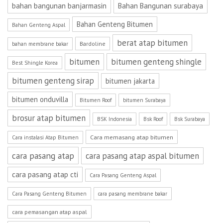
bahan bangunan banjarmasin
Bahan Bangunan surabaya
Bahan Genteng Bitumen
Bahan Genteng Aspal
berat atap bitumen
Bardoline
bahan membrane bakar
bitumen
bitumen genteng shingle
Best Shingle Korea
bitumen genteng sirap
bitumen jakarta
bitumen onduvilla
Bitumen Roof
bitumen Surabaya
brosur atap bitumen
BSK Indonesia
Bsk Roof
Bsk Surabaya
Cara memasang atap bitumen
Cara instalasi Atap Bitumen
cara pasang atap
cara pasang atap aspal bitumen
cara pasang atap cti
Cara Pasang Genteng Aspal
Cara Pasang Genteng Bitumen
cara pasang membrane bakar
cara pemasangan atap aspal