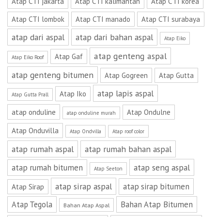
Atap CTI jakarta
Atap CTI kalimantan
Atap CTI korea
Atap CTI lombok
Atap CTI manado
Atap CTI surabaya
atap dari aspal
atap dari bahan aspal
Atap Eiko
atap genteng aspal
Atap Gaf
Atap Eiko Roof
atap genteng bitumen
Atap Gogreen
Atap Gutta
atap lapis aspal
Atap Iko
Atap Gutta Prall
atap onduline
Atap Ondulne
atap onduline murah
Atap Onduvilla
Atap Ondvilla
Atap roof color
atap rumah aspal
atap rumah bahan aspal
atap seng aspal
atap rumah bitumen
Atap Seeton
atap sirap aspal
atap sirap bitumen
Atap Sirap
Atap Tegola
Bahan Atap Bitumen
Bahan Atap Aspal