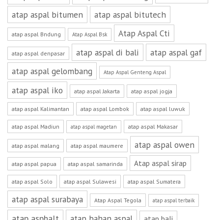
atap aspal bitumen
atap aspal bitutech
Atap Aspal Cti
atap aspal Bndung
Atap Aspal Bsk
atap aspal di bali
atap aspal gaf
atap aspal denpasar
atap aspal gelombang
Atap Aspal Genteng Aspal
atap aspal iko
atap aspal Jakarta
atap aspal jogja
atap aspal Kalimantan
atap aspal Lombok
atap aspal luwuk
atap aspal Madiun
atap aspal Makasar
atap aspal magetan
atap aspal owen
atap aspal malang
atap aspal maumere
Atap aspal sirap
atap aspal papua
atap aspal samarinda
atap aspal Solo
atap aspal Sulawesi
atap aspal Sumatera
atap aspal surabaya
Atap Aspal Tegola
atap aspal terbaik
atap asphalt
atap bahan aspal
atap bali