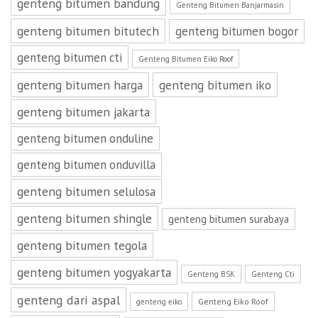
genteng bitumen bandung
Genteng Bitumen Banjarmasin
genteng bitumen bitutech
genteng bitumen bogor
genteng bitumen cti
Genteng Bitumen Eiko Roof
genteng bitumen harga
genteng bitumen iko
genteng bitumen jakarta
genteng bitumen onduline
genteng bitumen onduvilla
genteng bitumen selulosa
genteng bitumen shingle
genteng bitumen surabaya
genteng bitumen tegola
genteng bitumen yogyakarta
Genteng BSK
Genteng Cti
genteng dari aspal
Genteng Eiko Roof
genteng eiko