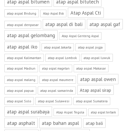
atap aspal bitumen
atap aspal bitutech
Atap Aspal Cti
atap aspal Bndung
Atap Aspal Bsk
atap aspal di bali
atap aspal gaf
atap aspal denpasar
atap aspal gelombang
Atap Aspal Genteng Aspal
atap aspal iko
atap aspal Jakarta
atap aspal jogja
atap aspal Kalimantan
atap aspal Lombok
atap aspal luwuk
atap aspal Madiun
atap aspal Makasar
atap aspal magetan
atap aspal owen
atap aspal malang
atap aspal maumere
Atap aspal sirap
atap aspal papua
atap aspal samarinda
atap aspal Solo
atap aspal Sulawesi
atap aspal Sumatera
atap aspal surabaya
Atap Aspal Tegola
atap aspal terbaik
atap asphalt
atap bahan aspal
atap bali