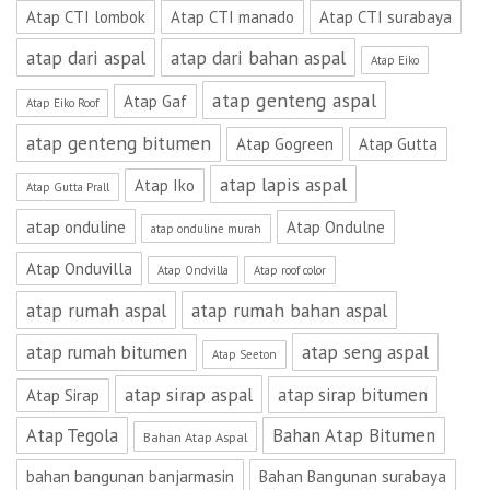
Atap CTI lombok
Atap CTI manado
Atap CTI surabaya
atap dari aspal
atap dari bahan aspal
Atap Eiko
atap genteng aspal
Atap Gaf
Atap Eiko Roof
atap genteng bitumen
Atap Gogreen
Atap Gutta
atap lapis aspal
Atap Iko
Atap Gutta Prall
atap onduline
Atap Ondulne
atap onduline murah
Atap Onduvilla
Atap Ondvilla
Atap roof color
atap rumah aspal
atap rumah bahan aspal
atap seng aspal
atap rumah bitumen
Atap Seeton
atap sirap aspal
atap sirap bitumen
Atap Sirap
Atap Tegola
Bahan Atap Bitumen
Bahan Atap Aspal
bahan bangunan banjarmasin
Bahan Bangunan surabaya