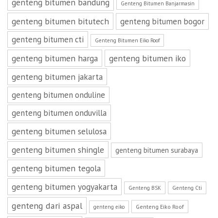
genteng bitumen bandung
Genteng Bitumen Banjarmasin
genteng bitumen bitutech
genteng bitumen bogor
genteng bitumen cti
Genteng Bitumen Eiko Roof
genteng bitumen harga
genteng bitumen iko
genteng bitumen jakarta
genteng bitumen onduline
genteng bitumen onduvilla
genteng bitumen selulosa
genteng bitumen shingle
genteng bitumen surabaya
genteng bitumen tegola
genteng bitumen yogyakarta
Genteng BSK
Genteng Cti
genteng dari aspal
Genteng Eiko Roof
genteng eiko