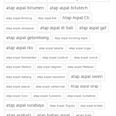
atap aspal bitumen
atap aspal bitutech
Atap Aspal Cti
atap aspal Bndung
Atap Aspal Bsk
atap aspal di bali
atap aspal gaf
atap aspal denpasar
atap aspal gelombang
Atap Aspal Genteng Aspal
atap aspal iko
atap aspal Jakarta
atap aspal jogja
atap aspal Kalimantan
atap aspal Lombok
atap aspal luwuk
atap aspal Madiun
atap aspal Makasar
atap aspal magetan
atap aspal owen
atap aspal malang
atap aspal maumere
Atap aspal sirap
atap aspal papua
atap aspal samarinda
atap aspal Solo
atap aspal Sulawesi
atap aspal Sumatera
atap aspal surabaya
Atap Aspal Tegola
atap aspal terbaik
atap asphalt
atap bahan aspal
atap bali