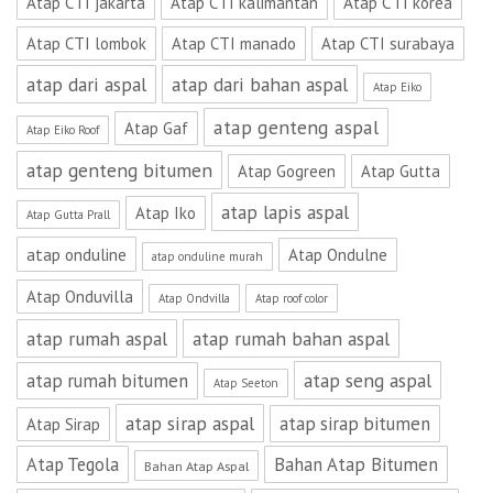
Atap CTI jakarta
Atap CTI kalimantan
Atap CTI korea
Atap CTI lombok
Atap CTI manado
Atap CTI surabaya
atap dari aspal
atap dari bahan aspal
Atap Eiko
atap genteng aspal
Atap Gaf
Atap Eiko Roof
atap genteng bitumen
Atap Gogreen
Atap Gutta
atap lapis aspal
Atap Iko
Atap Gutta Prall
atap onduline
Atap Ondulne
atap onduline murah
Atap Onduvilla
Atap Ondvilla
Atap roof color
atap rumah aspal
atap rumah bahan aspal
atap seng aspal
atap rumah bitumen
Atap Seeton
atap sirap aspal
atap sirap bitumen
Atap Sirap
Atap Tegola
Bahan Atap Bitumen
Bahan Atap Aspal