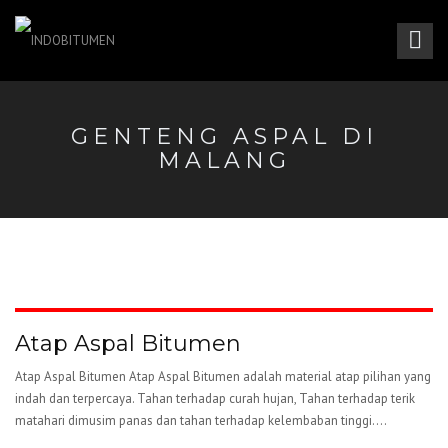
GENTENG ASPAL DI
MALANG
Atap Aspal Bitumen
Atap Aspal Bitumen Atap Aspal Bitumen adalah material atap pilihan yang
indah dan terpercaya. Tahan terhadap curah hujan, Tahan terhadap terik
matahari dimusim panas dan tahan terhadap kelembaban tinggi....