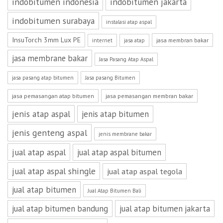
indobitumen indonesia
indobitumen jakarta
indobitumen surabaya
instalasi atap aspal
InsuTorch 3mm Lux PE
jasa membran bakar
internet
jasa atap
jasa membrane bakar
Jasa Pasang Atap Aspal
jasa pasang atap bitumen
Jasa pasang Bitumen
jasa pemasangan atap bitumen
jasa pemasangan membran bakar
jenis atap aspal
jenis atap bitumen
jenis genteng aspal
jenis membrane bakar
jual atap aspal
jual atap aspal bitumen
jual atap aspal shingle
jual atap aspal tegola
jual atap bitumen
Jual Atap Bitumen Bali
jual atap bitumen bandung
jual atap bitumen jakarta