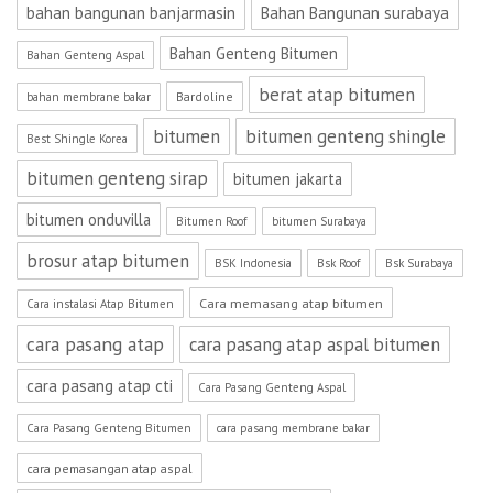
bahan bangunan banjarmasin
Bahan Bangunan surabaya
Bahan Genteng Bitumen
Bahan Genteng Aspal
berat atap bitumen
Bardoline
bahan membrane bakar
bitumen
bitumen genteng shingle
Best Shingle Korea
bitumen genteng sirap
bitumen jakarta
bitumen onduvilla
Bitumen Roof
bitumen Surabaya
brosur atap bitumen
BSK Indonesia
Bsk Roof
Bsk Surabaya
Cara memasang atap bitumen
Cara instalasi Atap Bitumen
cara pasang atap
cara pasang atap aspal bitumen
cara pasang atap cti
Cara Pasang Genteng Aspal
Cara Pasang Genteng Bitumen
cara pasang membrane bakar
cara pemasangan atap aspal