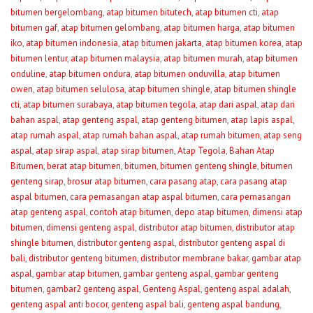
bitumen bergelombang
,
atap bitumen bitutech
,
atap bitumen cti
,
atap
bitumen gaf
,
atap bitumen gelombang
,
atap bitumen harga
,
atap bitumen
iko
,
atap bitumen indonesia
,
atap bitumen jakarta
,
atap bitumen korea
,
atap
bitumen lentur
,
atap bitumen malaysia
,
atap bitumen murah
,
atap bitumen
onduline
,
atap bitumen ondura
,
atap bitumen onduvilla
,
atap bitumen
owen
,
atap bitumen selulosa
,
atap bitumen shingle
,
atap bitumen shingle
cti
,
atap bitumen surabaya
,
atap bitumen tegola
,
atap dari aspal
,
atap dari
bahan aspal
,
atap genteng aspal
,
atap genteng bitumen
,
atap lapis aspal
,
atap rumah aspal
,
atap rumah bahan aspal
,
atap rumah bitumen
,
atap seng
aspal
,
atap sirap aspal
,
atap sirap bitumen
,
Atap Tegola
,
Bahan Atap
Bitumen
,
berat atap bitumen
,
bitumen
,
bitumen genteng shingle
,
bitumen
genteng sirap
,
brosur atap bitumen
,
cara pasang atap
,
cara pasang atap
aspal bitumen
,
cara pemasangan atap aspal bitumen
,
cara pemasangan
atap genteng aspal
,
contoh atap bitumen
,
depo atap bitumen
,
dimensi atap
bitumen
,
dimensi genteng aspal
,
distributor atap bitumen
,
distributor atap
shingle bitumen
,
distributor genteng aspal
,
distributor genteng aspal di
bali
,
distributor genteng bitumen
,
distributor membrane bakar
,
gambar atap
aspal
,
gambar atap bitumen
,
gambar genteng aspal
,
gambar genteng
bitumen
,
gambar2 genteng aspal
,
Genteng Aspal
,
genteng aspal adalah
,
genteng aspal anti bocor
,
genteng aspal bali
,
genteng aspal bandung
,