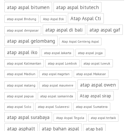
atap aspal bitumen
atap aspal bitutech
Atap Aspal Cti
atap aspal Bndung
Atap Aspal Bsk
atap aspal di bali
atap aspal gaf
atap aspal denpasar
atap aspal gelombang
Atap Aspal Genteng Aspal
atap aspal iko
atap aspal Jakarta
atap aspal jogja
atap aspal Kalimantan
atap aspal Lombok
atap aspal luwuk
atap aspal Madiun
atap aspal Makasar
atap aspal magetan
atap aspal owen
atap aspal malang
atap aspal maumere
Atap aspal sirap
atap aspal papua
atap aspal samarinda
atap aspal Solo
atap aspal Sulawesi
atap aspal Sumatera
atap aspal surabaya
Atap Aspal Tegola
atap aspal terbaik
atap asphalt
atap bahan aspal
atap bali