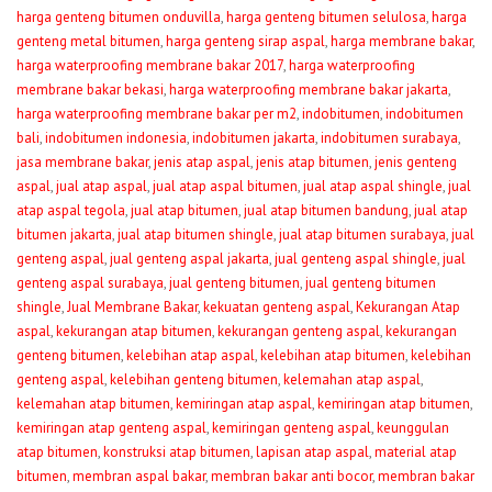
harga genteng bitumen onduvilla
,
harga genteng bitumen selulosa
,
harga
genteng metal bitumen
,
harga genteng sirap aspal
,
harga membrane bakar
,
harga waterproofing membrane bakar 2017
,
harga waterproofing
membrane bakar bekasi
,
harga waterproofing membrane bakar jakarta
,
harga waterproofing membrane bakar per m2
,
indobitumen
,
indobitumen
bali
,
indobitumen indonesia
,
indobitumen jakarta
,
indobitumen surabaya
,
jasa membrane bakar
,
jenis atap aspal
,
jenis atap bitumen
,
jenis genteng
aspal
,
jual atap aspal
,
jual atap aspal bitumen
,
jual atap aspal shingle
,
jual
atap aspal tegola
,
jual atap bitumen
,
jual atap bitumen bandung
,
jual atap
bitumen jakarta
,
jual atap bitumen shingle
,
jual atap bitumen surabaya
,
jual
genteng aspal
,
jual genteng aspal jakarta
,
jual genteng aspal shingle
,
jual
genteng aspal surabaya
,
jual genteng bitumen
,
jual genteng bitumen
shingle
,
Jual Membrane Bakar
,
kekuatan genteng aspal
,
Kekurangan Atap
aspal
,
kekurangan atap bitumen
,
kekurangan genteng aspal
,
kekurangan
genteng bitumen
,
kelebihan atap aspal
,
kelebihan atap bitumen
,
kelebihan
genteng aspal
,
kelebihan genteng bitumen
,
kelemahan atap aspal
,
kelemahan atap bitumen
,
kemiringan atap aspal
,
kemiringan atap bitumen
,
kemiringan atap genteng aspal
,
kemiringan genteng aspal
,
keunggulan
atap bitumen
,
konstruksi atap bitumen
,
lapisan atap aspal
,
material atap
bitumen
,
membran aspal bakar
,
membran bakar anti bocor
,
membran bakar