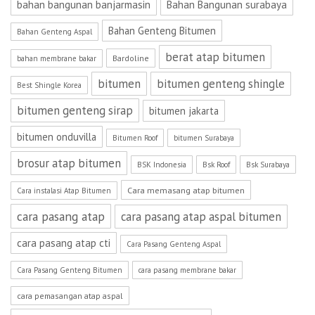
bahan bangunan banjarmasin
Bahan Bangunan surabaya
Bahan Genteng Bitumen
Bahan Genteng Aspal
berat atap bitumen
Bardoline
bahan membrane bakar
bitumen
bitumen genteng shingle
Best Shingle Korea
bitumen genteng sirap
bitumen jakarta
bitumen onduvilla
Bitumen Roof
bitumen Surabaya
brosur atap bitumen
BSK Indonesia
Bsk Roof
Bsk Surabaya
Cara memasang atap bitumen
Cara instalasi Atap Bitumen
cara pasang atap
cara pasang atap aspal bitumen
cara pasang atap cti
Cara Pasang Genteng Aspal
Cara Pasang Genteng Bitumen
cara pasang membrane bakar
cara pemasangan atap aspal