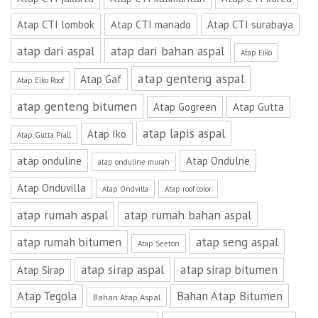
Atap CTI lombok
Atap CTI manado
Atap CTI surabaya
atap dari aspal
atap dari bahan aspal
Atap Eiko
atap genteng aspal
Atap Gaf
Atap Eiko Roof
atap genteng bitumen
Atap Gogreen
Atap Gutta
atap lapis aspal
Atap Iko
Atap Gutta Prall
atap onduline
Atap Ondulne
atap onduline murah
Atap Onduvilla
Atap Ondvilla
Atap roof color
atap rumah aspal
atap rumah bahan aspal
atap seng aspal
atap rumah bitumen
Atap Seeton
atap sirap aspal
atap sirap bitumen
Atap Sirap
Atap Tegola
Bahan Atap Bitumen
Bahan Atap Aspal