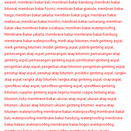
awazel
,
membran bakar bali
,
membran bakar bandung
,
membran bakar
bitumat
,
membran bakar fosroc
,
membran bakar granule
,
membran bakar
harga
,
membran bakar jakarta
,
membran bakar jogja
,
membran bakar
makassar
,
membran bakar morillo
,
membran bakar semarang
,
membran
bakar sika
,
membran bakar surabaya
,
membran bakar waterproofing
,
Membrane Bakar jakarta
,
membrane bakar membrane bakar bandung
,
membrane bakar waterproofing
,
merk atap bitumen
,
merk genteng aspal
,
merk genteng bitumen
,
model genteng aspal
,
pabrik genteng aspal
,
pemasangan atap aspal
,
pemasangan atap bitumen
,
pemasangan atap
genteng aspal
,
pemasangan genteng aspal
,
pembuatan genteng aspal
,
pengertian atap aspal
,
pengertian atap bitumen
,
pengertian genteng aspal
,
penutup atap aspal
,
penutup atap bitumen
,
produksi genteng aspal
,
rangka
atap aspal
,
rangka atap bitumen
,
rangka atap genteng aspal
,
sirap aspal
,
spesifikasi atap aspal
,
spesifikasi genteng aspal
,
spesifikasi genteng
bitumen
,
supplier genteng aspal
,
tegola master coppo
,
tentang atap
bitumen
,
toko membrane bakar
,
ukuran atap aspal
,
ukuran atap aspal
bitumen
,
ukuran atap bitumen
,
ukuran genteng bitumen
,
warna atap
bitumen
,
waterproofing membrane bakar
,
waterproofing membrane bakar
bali
,
waterproofing membrane bakar bandung
,
waterproofing membrane
bakar bekasi
,
waterproofing membrane bakar bogor
,
waterproofing
membrane bakar cianjur
,
waterproofing membrane bakar jakarta
,