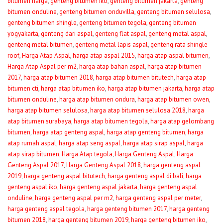
bitumen harga
,
genteng bitumen iko
,
genteng bitumen jakarta
,
genteng
bitumen onduline
,
genteng bitumen onduvilla
,
genteng bitumen selulosa
,
genteng bitumen shingle
,
genteng bitumen tegola
,
genteng bitumen
yogyakarta
,
genteng dari aspal
,
genteng flat aspal
,
genteng metal aspal
,
genteng metal bitumen
,
genteng metal lapis aspal
,
genteng rata shingle
roof
,
Harga Atap Aspal
,
harga atap aspal 2015
,
harga atap aspal bitumen
,
Harga Atap Aspal per m2
,
harga atap bahan aspal
,
harga atap bitumen
2017
,
harga atap bitumen 2018
,
harga atap bitumen bitutech
,
harga atap
bitumen cti
,
harga atap bitumen iko
,
harga atap bitumen jakarta
,
harga atap
bitumen onduline
,
harga atap bitumen ondura
,
harga atap bitumen owen
,
harga atap bitumen selulosa
,
harga atap bitumen selulosa 2018
,
harga
atap bitumen surabaya
,
harga atap bitumen tegola
,
harga atap gelombang
bitumen
,
harga atap genteng aspal
,
harga atap genteng bitumen
,
harga
atap rumah aspal
,
harga atap seng aspal
,
harga atap sirap aspal
,
harga
atap sirap bitumen
,
Harga Atap tegola
,
Harga Genteng Aspal
,
Harga
Genteng Aspal 2017
,
Harga Genteng Aspal 2018
,
harga genteng aspal
2019
,
harga genteng aspal bitutech
,
harga genteng aspal di bali
,
harga
genteng aspal iko
,
harga genteng aspal jakarta
,
harga genteng aspal
onduline
,
harga genteng aspal per m2
,
harga genteng aspal per meter
,
harga genteng aspal tegola
,
harga genteng bitumen 2017
,
harga genteng
bitumen 2018
,
harga genteng bitumen 2019
,
harga genteng bitumen iko
,