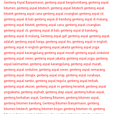
Genteng Aspal Banjarmasin
,
genteng aspal bergelombang
,
genteng aspal
bitumen
,
genteng aspal bitutech
,
genteng aspal bitutech genteng aspal
bitutek genteng aspal cana genteng aspal cisangkan genteng aspal cti
genteng aspal di bali genteng aspal di bandung genteng aspal di malang
,
genteng aspal bitutek
,
genteng aspal cana
,
genteng aspal cisangkan
,
genteng aspal cti
,
genteng aspal di bali
,
genteng aspal di bandung
,
genteng aspal di malang
,
Genteng aspal gaf
,
genteng aspal genteng aspal
adalah
,
genteng aspal harga
,
genteng aspal iko
,
genteng aspal in english
,
genteng aspal in english genteng aspal jakarta genteng aspal jogja
genteng aspal karangpilang genteng aspal murah genteng aspal onduline
genteng aspal owen
,
genteng aspal jakarta
,
genteng aspal jogja
,
genteng
aspal kalimantan
,
genteng aspal karangpilang
,
genteng aspal murah
,
genteng aspal onduline
,
genteng aspal owen
,
genteng aspal semarang
,
genteng aspal shingle
,
genteng aspal sirap
,
genteng aspal surabaya
,
genteng aspal tamko
,
genteng aspal tegola
,
genteng aspal terbaik
,
genteng aspal ukuran
,
genteng aspal vs genteng keramik
,
genteng aspal
yogyakarta
,
genteng asphalt
,
genteng atap aspal
,
genteng bahan aspal
,
genteng berbahan aspal
,
Genteng Bitumen
,
genteng bitumen aspal
,
genteng bitumen bandung
,
Genteng Bitumen Banjarmasin
,
genteng
bitumen bitutech
,
genteng bitumen bogor
,
genteng bitumen cti
,
genteng