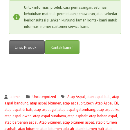
Untuk informasi produk, cara pemasangan, estimasi
kebutuhan material, permintaan penawaran, atau sekedar
berkonsultasi silahkan kunjungi laman kontak kami untuk
informasi nomer customer service kami.
Lihat Produk !
Kontak kami !
admin
Uncategorized
Atap Aspal
,
atap aspal bali
,
atap
aspal bandung
,
atap aspal bitumen
,
atap aspal bitutech
,
Atap Aspal Cti
,
atap aspal di bali
,
atap aspal gaf
,
atap aspal gelombang
,
atap aspal iko
,
atap aspal owen
,
atap aspal surabaya
,
atap asphalt
,
atap bahan aspal
,
atap berbahan aspal
,
Atap Bitumen
,
atap bitumen aspal
,
atap bitumen
asphalt
,
atap bitumen atap bitumen adalah
,
atap bitumen bali
,
atap