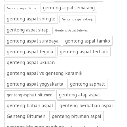
genteng aspal semarang
Genteng Aspal Papua
genteng aspal shingle
Genteng aspal sidoarjo
genteng aspal sirap
Genteng Aspal Sulawesi
genteng aspal surabaya
genteng aspal tamko
genteng aspal tegola
genteng aspal terbaik
genteng aspal ukuran
genteng aspal vs genteng keramik
genteng aspal yogyakarta
genteng asphalt
genteng atap aspal
genteng asphalt bitumen
genteng bahan aspal
genteng berbahan aspal
Genteng Bitumen
genteng bitumen aspal
genteng bitumen bandung