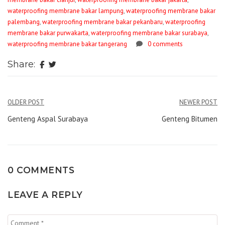
waterproofing membrane bakar lampung
,
waterproofing membrane bakar
palembang
,
waterproofing membrane bakar pekanbaru
,
waterproofing
membrane bakar purwakarta
,
waterproofing membrane bakar surabaya
,
waterproofing membrane bakar tangerang
0 comments
Share:
Navigasi
OLDER POST
NEWER POST
pos
Genteng Aspal Surabaya
Genteng Bitumen
0 COMMENTS
LEAVE A REPLY