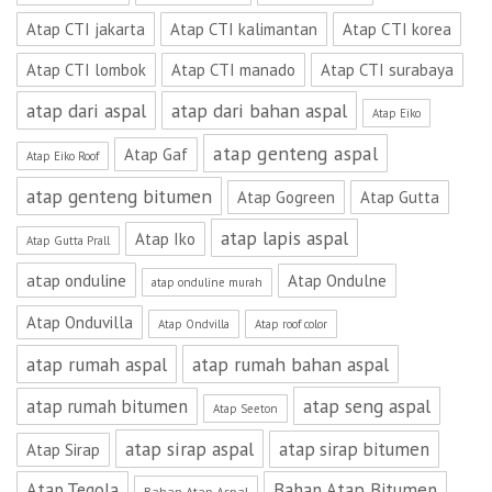
Atap CTI jakarta
Atap CTI kalimantan
Atap CTI korea
Atap CTI lombok
Atap CTI manado
Atap CTI surabaya
atap dari aspal
atap dari bahan aspal
Atap Eiko
atap genteng aspal
Atap Gaf
Atap Eiko Roof
atap genteng bitumen
Atap Gogreen
Atap Gutta
atap lapis aspal
Atap Iko
Atap Gutta Prall
atap onduline
Atap Ondulne
atap onduline murah
Atap Onduvilla
Atap Ondvilla
Atap roof color
atap rumah aspal
atap rumah bahan aspal
atap seng aspal
atap rumah bitumen
Atap Seeton
atap sirap aspal
atap sirap bitumen
Atap Sirap
Atap Tegola
Bahan Atap Bitumen
Bahan Atap Aspal