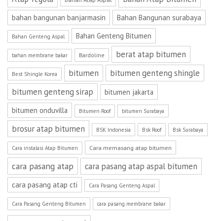
bahan bangunan banjarmasin
Bahan Bangunan surabaya
Bahan Genteng Bitumen
Bahan Genteng Aspal
berat atap bitumen
Bardoline
bahan membrane bakar
bitumen
bitumen genteng shingle
Best Shingle Korea
bitumen genteng sirap
bitumen jakarta
bitumen onduvilla
Bitumen Roof
bitumen Surabaya
brosur atap bitumen
BSK Indonesia
Bsk Roof
Bsk Surabaya
Cara memasang atap bitumen
Cara instalasi Atap Bitumen
cara pasang atap
cara pasang atap aspal bitumen
cara pasang atap cti
Cara Pasang Genteng Aspal
Cara Pasang Genteng Bitumen
cara pasang membrane bakar