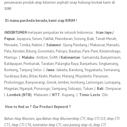
penawaran produk atap bitumen asphalt sirap hubungi kontak kami
di
SINI
Di mana pun Anda berada, kami siap KIRIM !
INDOBITUMEN
melayani penjualan ke seluruh Indonesia :
Irian Jaya /
Papua
: Jayapura, Seruni, Fakfak, Manokwari, Sorong, Biak, Tanah Merah,
Merauke, Timika, Nabire. |
Sulawesi
: Ujung Pandang / Makassar, Manado,
Palu, Kendari, Bitung, Gorontalo, Palopo, Baubau, Pare-Pare, Kotamobagu,
Mamuju. |
Maluku
: Ambon, Sofifi. |
Kalimantan
: Samarinda, Banjarmasin,
Balikpapan, Pontianak, Tarakan, Palangka Raya, Banjarbaru, Singkawang,
Bontang, Tanjung Selor. |
Jawa
: Jakarta, Bandung, Yogyakarta, Semarang,
Surabaya, Batu, Blitar, Kediri, Madiun, Malang, Mojokerto, Pasuruan,
Probolinggo, Banyuwangi, Gresik, Jember, Jombang, Lamongan, Lumajang,
Magetan, Nganjuk, Ponorogo, Sampang, Sidoarjo, Tuban. |
Bali
: Denpasar.
|
Lombok
(NTB)
: Mataram. |
NTT
: Kupang. |
Timor Leste
: Dili.
How to find us ? Our Product Keyword ?
Bahan Atap Bitumen, apa
Bahan Atap Bitumen
Atap CTI,
Atap CTI Ct3,
Atap CTI
CT5,
Atap CTI CT6, kontraktor
Atap CTI, cara pasang atap cti,
Atap CTI