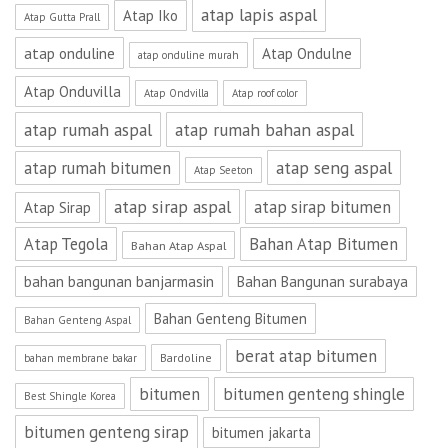
atap lapis aspal
Atap Iko
Atap Gutta Prall
atap onduline
Atap Ondulne
atap onduline murah
Atap Onduvilla
Atap Ondvilla
Atap roof color
atap rumah aspal
atap rumah bahan aspal
atap seng aspal
atap rumah bitumen
Atap Seeton
atap sirap aspal
atap sirap bitumen
Atap Sirap
Atap Tegola
Bahan Atap Bitumen
Bahan Atap Aspal
bahan bangunan banjarmasin
Bahan Bangunan surabaya
Bahan Genteng Bitumen
Bahan Genteng Aspal
berat atap bitumen
Bardoline
bahan membrane bakar
bitumen
bitumen genteng shingle
Best Shingle Korea
bitumen genteng sirap
bitumen jakarta