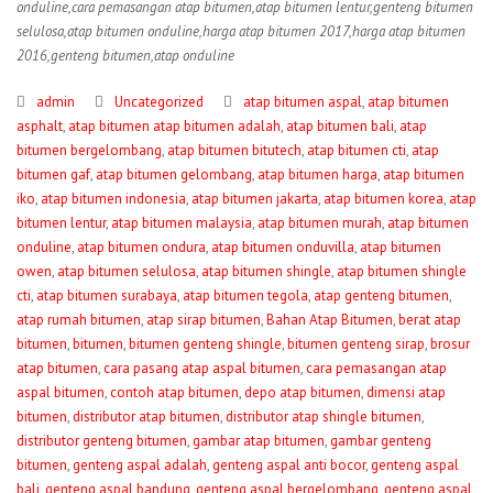
onduline,cara pemasangan atap bitumen,atap bitumen lentur,genteng bitumen
selulosa,atap bitumen onduline,harga atap bitumen 2017,harga atap bitumen
2016,genteng bitumen,atap onduline
admin
Uncategorized
atap bitumen aspal
,
atap bitumen
asphalt
,
atap bitumen atap bitumen adalah
,
atap bitumen bali
,
atap
bitumen bergelombang
,
atap bitumen bitutech
,
atap bitumen cti
,
atap
bitumen gaf
,
atap bitumen gelombang
,
atap bitumen harga
,
atap bitumen
iko
,
atap bitumen indonesia
,
atap bitumen jakarta
,
atap bitumen korea
,
atap
bitumen lentur
,
atap bitumen malaysia
,
atap bitumen murah
,
atap bitumen
onduline
,
atap bitumen ondura
,
atap bitumen onduvilla
,
atap bitumen
owen
,
atap bitumen selulosa
,
atap bitumen shingle
,
atap bitumen shingle
cti
,
atap bitumen surabaya
,
atap bitumen tegola
,
atap genteng bitumen
,
atap rumah bitumen
,
atap sirap bitumen
,
Bahan Atap Bitumen
,
berat atap
bitumen
,
bitumen
,
bitumen genteng shingle
,
bitumen genteng sirap
,
brosur
atap bitumen
,
cara pasang atap aspal bitumen
,
cara pemasangan atap
aspal bitumen
,
contoh atap bitumen
,
depo atap bitumen
,
dimensi atap
bitumen
,
distributor atap bitumen
,
distributor atap shingle bitumen
,
distributor genteng bitumen
,
gambar atap bitumen
,
gambar genteng
bitumen
,
genteng aspal adalah
,
genteng aspal anti bocor
,
genteng aspal
bali
,
genteng aspal bandung
,
genteng aspal bergelombang
,
genteng aspal