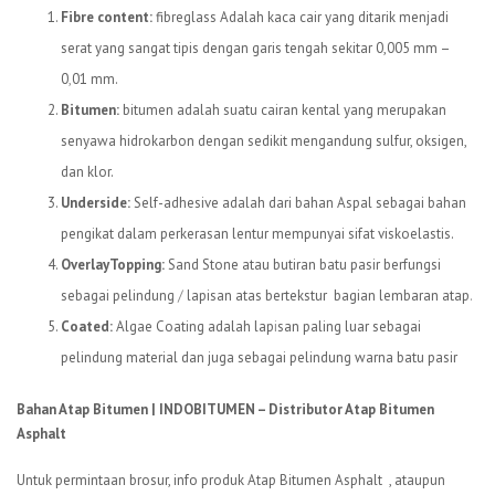
Fibre content:
fibreglass Adalah kaca cair yang ditarik menjadi
serat yang sangat tipis dengan garis tengah sekitar 0,005 mm –
0
,
01 mm.
Bitumen:
bitumen adalah suatu cairan kental yang merupakan
senyawa hidrokarbon dengan sedikit mengandung sulfur, oksigen,
dan klor.
Underside:
Self-adhesive adalah dari bahan Aspal sebagai bahan
pengikat dalam perkerasan lentur mempunyai sifat viskoelastis.
OverlayTopping:
Sand Stone atau butiran batu pasir berfungsi
sebagai pelindung
/
lapisan atas bertekstur bagian lembaran atap
.
Coated:
Algae Coating adalah lap
i
san paling luar sebagai
pelindung material dan juga sebagai pelindung warna batu pasir
Bahan Atap Bitumen | INDOBITUMEN – Distributor Atap Bitumen
Asphalt
Untuk permintaan brosur, info produk Atap Bitumen Asphalt , ataupun