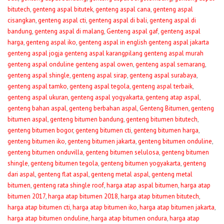
bitutech
,
genteng aspal bitutek
,
genteng aspal cana
,
genteng aspal
cisangkan
,
genteng aspal cti
,
genteng aspal di bali
,
genteng aspal di
bandung
,
genteng aspal di malang
,
Genteng aspal gaf
,
genteng aspal
harga
,
genteng aspal iko
,
genteng aspal in english genteng aspal jakarta
genteng aspal jogja genteng aspal karangpilang genteng aspal murah
genteng aspal onduline genteng aspal owen
,
genteng aspal semarang
,
genteng aspal shingle
,
genteng aspal sirap
,
genteng aspal surabaya
,
genteng aspal tamko
,
genteng aspal tegola
,
genteng aspal terbaik
,
genteng aspal ukuran
,
genteng aspal yogyakarta
,
genteng atap aspal
,
genteng bahan aspal
,
genteng berbahan aspal
,
Genteng Bitumen
,
genteng
bitumen aspal
,
genteng bitumen bandung
,
genteng bitumen bitutech
,
genteng bitumen bogor
,
genteng bitumen cti
,
genteng bitumen harga
,
genteng bitumen iko
,
genteng bitumen jakarta
,
genteng bitumen onduline
,
genteng bitumen onduvilla
,
genteng bitumen selulosa
,
genteng bitumen
shingle
,
genteng bitumen tegola
,
genteng bitumen yogyakarta
,
genteng
dari aspal
,
genteng flat aspal
,
genteng metal aspal
,
genteng metal
bitumen
,
genteng rata shingle roof
,
harga atap aspal bitumen
,
harga atap
bitumen 2017
,
harga atap bitumen 2018
,
harga atap bitumen bitutech
,
harga atap bitumen cti
,
harga atap bitumen iko
,
harga atap bitumen jakarta
,
harga atap bitumen onduline
,
harga atap bitumen ondura
,
harga atap