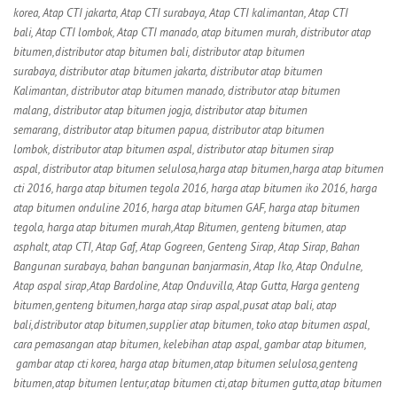
korea,
Atap CTI jakarta,
Atap CTI surabaya,
Atap CTI kalimantan,
Atap CTI
bali,
Atap CTI lombok,
Atap CTI manado, atap bitumen murah,
distributor atap
bitumen,
distributor atap bitumen bali,
distributor atap bitumen
surabaya,
distributor atap bitumen jakarta,
distributor atap bitumen
Kalimantan,
distributor atap bitumen manado,
distributor atap bitumen
malang,
distributor atap bitumen jogja,
distributor atap bitumen
semarang,
distributor atap bitumen papua,
distributor atap bitumen
lombok,
distributor atap bitumen aspal,
distributor atap bitumen sirap
aspal,
distributor atap bitumen selulosa,
harga atap bitumen,
harga atap bitumen
cti 2016,
harga atap bitumen tegola 2016,
harga atap bitumen iko 2016,
harga
atap bitumen onduline 2016,
harga atap bitumen GAF,
harga atap bitumen
tegola,
harga atap bitumen murah,
Atap Bitumen, genteng bitumen, atap
asphalt, atap CTI, Atap Gaf, Atap Gogreen, Genteng Sirap, Atap Sirap, Bahan
Bangunan surabaya, bahan bangunan banjarmasin, Atap Iko, Atap Ondulne,
Atap aspal sirap,Atap Bardoline, Atap Onduvilla, Atap Gutta, Harga genteng
bitumen,genteng bitumen,harga atap sirap aspal,pusat atap bali, atap
bali,distributor atap bitumen,supplier atap bitumen, toko atap bitumen aspal,
cara pemasangan atap bitumen, kelebihan atap aspal, gambar atap bitumen,
gambar atap cti korea,
harga atap bitumen,atap bitumen selulosa,genteng
bitumen,atap bitumen lentur,atap bitumen cti,atap bitumen gutta,atap bitumen