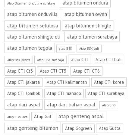
atap bitumen ondura
Atap Bitumen Onduline surabaya
atap bitumen onduvilla
atap bitumen owen
atap bitumen selulosa
atap bitumen shingle
atap bitumen shingle cti
atap bitumen surabaya
atap bitumen tegola
atap BSK
Atap BSK bali
atap CTI
Atap CTI bali
Atap Bsk jakarta
Atap BSK surabaya
Atap CTI Ct3
Atap CTI CT5
Atap CTI CT6
Atap CTI jakarta
Atap CTI kalimantan
Atap CTI korea
Atap CTI lombok
Atap CTI manado
Atap CTI surabaya
atap dari aspal
atap dari bahan aspal
Atap Eiko
atap genteng aspal
Atap Gaf
Atap Eiko Roof
atap genteng bitumen
Atap Gogreen
Atap Gutta