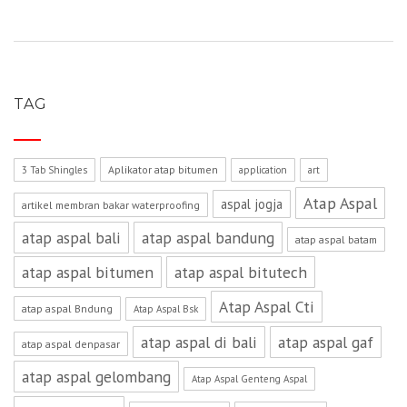
TAG
Aplikator atap bitumen
3 Tab Shingles
application
art
Atap Aspal
aspal jogja
artikel membran bakar waterproofing
atap aspal bali
atap aspal bandung
atap aspal batam
atap aspal bitumen
atap aspal bitutech
Atap Aspal Cti
atap aspal Bndung
Atap Aspal Bsk
atap aspal di bali
atap aspal gaf
atap aspal denpasar
atap aspal gelombang
Atap Aspal Genteng Aspal