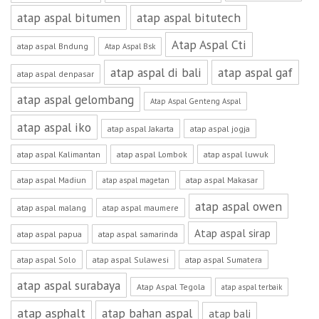
atap aspal bitumen
atap aspal bitutech
Atap Aspal Cti
atap aspal Bndung
Atap Aspal Bsk
atap aspal di bali
atap aspal gaf
atap aspal denpasar
atap aspal gelombang
Atap Aspal Genteng Aspal
atap aspal iko
atap aspal Jakarta
atap aspal jogja
atap aspal Kalimantan
atap aspal Lombok
atap aspal luwuk
atap aspal Madiun
atap aspal Makasar
atap aspal magetan
atap aspal owen
atap aspal malang
atap aspal maumere
Atap aspal sirap
atap aspal papua
atap aspal samarinda
atap aspal Solo
atap aspal Sulawesi
atap aspal Sumatera
atap aspal surabaya
Atap Aspal Tegola
atap aspal terbaik
atap asphalt
atap bahan aspal
atap bali