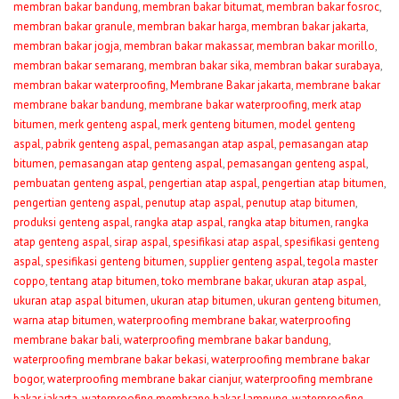
membran bakar bandung
,
membran bakar bitumat
,
membran bakar fosroc
,
membran bakar granule
,
membran bakar harga
,
membran bakar jakarta
,
membran bakar jogja
,
membran bakar makassar
,
membran bakar morillo
,
membran bakar semarang
,
membran bakar sika
,
membran bakar surabaya
,
membran bakar waterproofing
,
Membrane Bakar jakarta
,
membrane bakar
membrane bakar bandung
,
membrane bakar waterproofing
,
merk atap
bitumen
,
merk genteng aspal
,
merk genteng bitumen
,
model genteng
aspal
,
pabrik genteng aspal
,
pemasangan atap aspal
,
pemasangan atap
bitumen
,
pemasangan atap genteng aspal
,
pemasangan genteng aspal
,
pembuatan genteng aspal
,
pengertian atap aspal
,
pengertian atap bitumen
,
pengertian genteng aspal
,
penutup atap aspal
,
penutup atap bitumen
,
produksi genteng aspal
,
rangka atap aspal
,
rangka atap bitumen
,
rangka
atap genteng aspal
,
sirap aspal
,
spesifikasi atap aspal
,
spesifikasi genteng
aspal
,
spesifikasi genteng bitumen
,
supplier genteng aspal
,
tegola master
coppo
,
tentang atap bitumen
,
toko membrane bakar
,
ukuran atap aspal
,
ukuran atap aspal bitumen
,
ukuran atap bitumen
,
ukuran genteng bitumen
,
warna atap bitumen
,
waterproofing membrane bakar
,
waterproofing
membrane bakar bali
,
waterproofing membrane bakar bandung
,
waterproofing membrane bakar bekasi
,
waterproofing membrane bakar
bogor
,
waterproofing membrane bakar cianjur
,
waterproofing membrane
bakar jakarta
,
waterproofing membrane bakar lampung
,
waterproofing