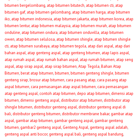
bitumen bergelombang
,
atap bitumen bitutech
,
atap bitumen cti
,
atap
bitumen gaf
,
atap bitumen gelombang
,
atap bitumen harga
,
atap bitumen
iko
,
atap bitumen indonesia
,
atap bitumen jakarta
,
atap bitumen korea
,
atap
bitumen lentur
,
atap bitumen malaysia
,
atap bitumen murah
,
atap bitumen
onduline
,
atap bitumen ondura
,
atap bitumen onduvilla
,
atap bitumen
owen
,
atap bitumen selulosa
,
atap bitumen shingle
,
atap bitumen shingle
cti
,
atap bitumen surabaya
,
atap bitumen tegola
,
atap dari aspal
,
atap dari
bahan aspal
,
atap genteng aspal
,
atap genteng bitumen
,
atap lapis aspal
,
atap rumah aspal
,
atap rumah bahan aspal
,
atap rumah bitumen
,
atap seng
aspal
,
atap sirap aspal
,
atap sirap bitumen
,
Atap Tegola
,
Bahan Atap
Bitumen
,
berat atap bitumen
,
bitumen
,
bitumen genteng shingle
,
bitumen
genteng sirap
,
brosur atap bitumen
,
cara pasang atap
,
cara pasang atap
aspal bitumen
,
cara pemasangan atap aspal bitumen
,
cara pemasangan
atap genteng aspal
,
contoh atap bitumen
,
depo atap bitumen
,
dimensi atap
bitumen
,
dimensi genteng aspal
,
distributor atap bitumen
,
distributor atap
shingle bitumen
,
distributor genteng aspal
,
distributor genteng aspal di
bali
,
distributor genteng bitumen
,
distributor membrane bakar
,
gambar atap
aspal
,
gambar atap bitumen
,
gambar genteng aspal
,
gambar genteng
bitumen
,
gambar2 genteng aspal
,
Genteng Aspal
,
genteng aspal adalah
,
genteng aspal anti bocor
,
genteng aspal bali
,
genteng aspal bandung
,