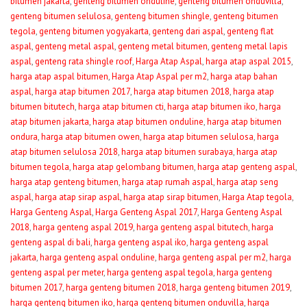
bitumen jakarta
,
genteng bitumen onduline
,
genteng bitumen onduvilla
,
genteng bitumen selulosa
,
genteng bitumen shingle
,
genteng bitumen
tegola
,
genteng bitumen yogyakarta
,
genteng dari aspal
,
genteng flat
aspal
,
genteng metal aspal
,
genteng metal bitumen
,
genteng metal lapis
aspal
,
genteng rata shingle roof
,
Harga Atap Aspal
,
harga atap aspal 2015
,
harga atap aspal bitumen
,
Harga Atap Aspal per m2
,
harga atap bahan
aspal
,
harga atap bitumen 2017
,
harga atap bitumen 2018
,
harga atap
bitumen bitutech
,
harga atap bitumen cti
,
harga atap bitumen iko
,
harga
atap bitumen jakarta
,
harga atap bitumen onduline
,
harga atap bitumen
ondura
,
harga atap bitumen owen
,
harga atap bitumen selulosa
,
harga
atap bitumen selulosa 2018
,
harga atap bitumen surabaya
,
harga atap
bitumen tegola
,
harga atap gelombang bitumen
,
harga atap genteng aspal
,
harga atap genteng bitumen
,
harga atap rumah aspal
,
harga atap seng
aspal
,
harga atap sirap aspal
,
harga atap sirap bitumen
,
Harga Atap tegola
,
Harga Genteng Aspal
,
Harga Genteng Aspal 2017
,
Harga Genteng Aspal
2018
,
harga genteng aspal 2019
,
harga genteng aspal bitutech
,
harga
genteng aspal di bali
,
harga genteng aspal iko
,
harga genteng aspal
jakarta
,
harga genteng aspal onduline
,
harga genteng aspal per m2
,
harga
genteng aspal per meter
,
harga genteng aspal tegola
,
harga genteng
bitumen 2017
,
harga genteng bitumen 2018
,
harga genteng bitumen 2019
,
harga genteng bitumen iko
,
harga genteng bitumen onduvilla
,
harga