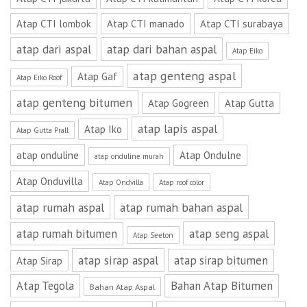
Atap CTI lombok
Atap CTI manado
Atap CTI surabaya
atap dari aspal
atap dari bahan aspal
Atap Eiko
atap genteng aspal
Atap Gaf
Atap Eiko Roof
atap genteng bitumen
Atap Gogreen
Atap Gutta
atap lapis aspal
Atap Iko
Atap Gutta Prall
atap onduline
Atap Ondulne
atap onduline murah
Atap Onduvilla
Atap Ondvilla
Atap roof color
atap rumah aspal
atap rumah bahan aspal
atap seng aspal
atap rumah bitumen
Atap Seeton
atap sirap aspal
atap sirap bitumen
Atap Sirap
Atap Tegola
Bahan Atap Bitumen
Bahan Atap Aspal