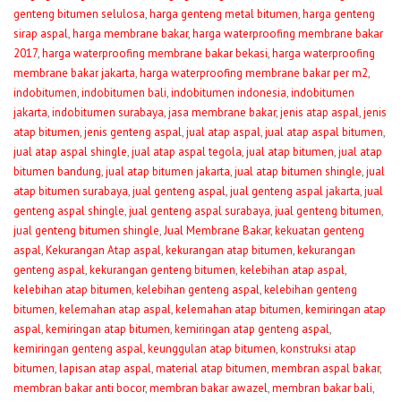
genteng bitumen selulosa
,
harga genteng metal bitumen
,
harga genteng
sirap aspal
,
harga membrane bakar
,
harga waterproofing membrane bakar
2017
,
harga waterproofing membrane bakar bekasi
,
harga waterproofing
membrane bakar jakarta
,
harga waterproofing membrane bakar per m2
,
indobitumen
,
indobitumen bali
,
indobitumen indonesia
,
indobitumen
jakarta
,
indobitumen surabaya
,
jasa membrane bakar
,
jenis atap aspal
,
jenis
atap bitumen
,
jenis genteng aspal
,
jual atap aspal
,
jual atap aspal bitumen
,
jual atap aspal shingle
,
jual atap aspal tegola
,
jual atap bitumen
,
jual atap
bitumen bandung
,
jual atap bitumen jakarta
,
jual atap bitumen shingle
,
jual
atap bitumen surabaya
,
jual genteng aspal
,
jual genteng aspal jakarta
,
jual
genteng aspal shingle
,
jual genteng aspal surabaya
,
jual genteng bitumen
,
jual genteng bitumen shingle
,
Jual Membrane Bakar
,
kekuatan genteng
aspal
,
Kekurangan Atap aspal
,
kekurangan atap bitumen
,
kekurangan
genteng aspal
,
kekurangan genteng bitumen
,
kelebihan atap aspal
,
kelebihan atap bitumen
,
kelebihan genteng aspal
,
kelebihan genteng
bitumen
,
kelemahan atap aspal
,
kelemahan atap bitumen
,
kemiringan atap
aspal
,
kemiringan atap bitumen
,
kemiringan atap genteng aspal
,
kemiringan genteng aspal
,
keunggulan atap bitumen
,
konstruksi atap
bitumen
,
lapisan atap aspal
,
material atap bitumen
,
membran aspal bakar
,
membran bakar anti bocor
,
membran bakar awazel
,
membran bakar bali
,