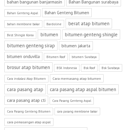
bahan bangunan banjarmasin
Bahan Bangunan surabaya
Bahan Genteng Bitumen
Bahan Genteng Aspal
berat atap bitumen
Bardoline
bahan membrane bakar
bitumen
bitumen genteng shingle
Best Shingle Korea
bitumen genteng sirap
bitumen jakarta
bitumen onduvilla
Bitumen Roof
bitumen Surabaya
brosur atap bitumen
BSK Indonesia
Bsk Roof
Bsk Surabaya
Cara memasang atap bitumen
Cara instalasi Atap Bitumen
cara pasang atap
cara pasang atap aspal bitumen
cara pasang atap cti
Cara Pasang Genteng Aspal
Cara Pasang Genteng Bitumen
cara pasang membrane bakar
cara pemasangan atap aspal