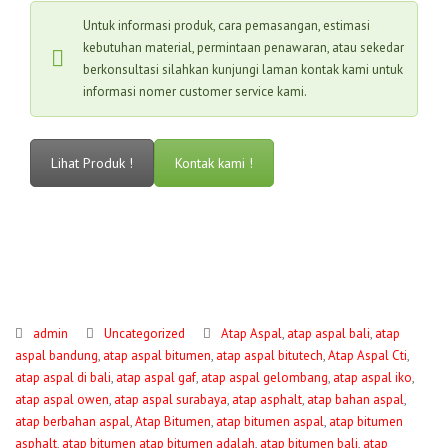
Untuk informasi produk, cara pemasangan, estimasi
kebutuhan material, permintaan penawaran, atau sekedar
berkonsultasi silahkan kunjungi laman kontak kami untuk
informasi nomer customer service kami.
Lihat Produk !
Kontak kami !
admin
Uncategorized
Atap Aspal
,
atap aspal bali
,
atap
aspal bandung
,
atap aspal bitumen
,
atap aspal bitutech
,
Atap Aspal Cti
,
atap aspal di bali
,
atap aspal gaf
,
atap aspal gelombang
,
atap aspal iko
,
atap aspal owen
,
atap aspal surabaya
,
atap asphalt
,
atap bahan aspal
,
atap berbahan aspal
,
Atap Bitumen
,
atap bitumen aspal
,
atap bitumen
asphalt
,
atap bitumen atap bitumen adalah
,
atap bitumen bali
,
atap