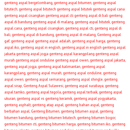
genteng aspal bergelombang
,
genteng aspal bitumen
,
genteng aspal
bitutech
,
genteng aspal bitutech genteng aspal bitutek genteng aspal cana
genteng aspal cisangkan genteng aspal cti genteng aspal di bali genteng
aspal di bandung genteng aspal di malang
,
genteng aspal bitutek
,
genteng
aspal cana
,
genteng aspal cisangkan
,
genteng aspal cti
,
genteng aspal di
bali
,
genteng aspal di bandung
,
genteng aspal di malang
,
Genteng aspal
gaf
,
genteng aspal genteng aspal adalah
,
genteng aspal harga
,
genteng
aspal iko
,
genteng aspal in english
,
genteng aspal in english genteng aspal
jakarta genteng aspal jogja genteng aspal karangpilang genteng aspal
murah genteng aspal onduline genteng aspal owen
,
genteng aspal jakarta
,
genteng aspal jogja
,
genteng aspal kalimantan
,
genteng aspal
karangpilang
,
genteng aspal murah
,
genteng aspal onduline
,
genteng
aspal owen
,
genteng aspal semarang
,
genteng aspal shingle
,
genteng
aspal sirap
,
Genteng Aspal Sulawesi
,
genteng aspal surabaya
,
genteng
aspal tamko
,
genteng aspal tegola
,
genteng aspal terbaik
,
genteng aspal
ukuran
,
genteng aspal vs genteng keramik
,
genteng aspal yogyakarta
,
genteng asphalt
,
genteng atap aspal
,
genteng bahan aspal
,
genteng
berbahan aspal
,
Genteng Bitumen
,
genteng bitumen aspal
,
genteng
bitumen bandung
,
genteng bitumen bitutech
,
genteng bitumen bogor
,
genteng bitumen cti
,
genteng bitumen harga
,
genteng bitumen iko
,
genteng