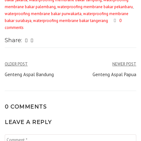
membrane bakar palembang
,
waterproofing membrane bakar pekanbaru
,
waterproofing membrane bakar purwakarta
,
waterproofing membrane
bakar surabaya
,
waterproofing membrane bakar tangerang
0
comments
Share:
Navigasi
OLDER POST
NEWER POST
pos
Genteng Aspal Bandung
Genteng Aspal Papua
0 COMMENTS
LEAVE A REPLY