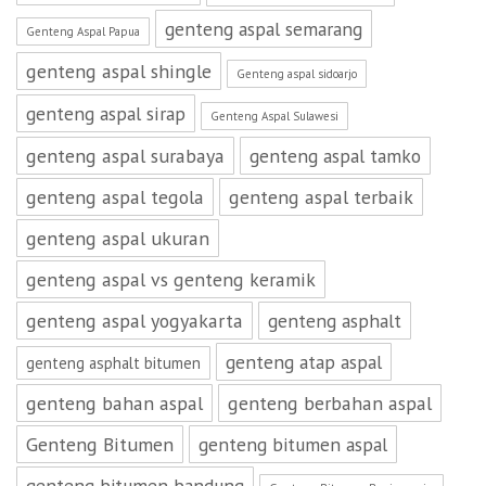
genteng aspal semarang
Genteng Aspal Papua
genteng aspal shingle
Genteng aspal sidoarjo
genteng aspal sirap
Genteng Aspal Sulawesi
genteng aspal surabaya
genteng aspal tamko
genteng aspal tegola
genteng aspal terbaik
genteng aspal ukuran
genteng aspal vs genteng keramik
genteng aspal yogyakarta
genteng asphalt
genteng atap aspal
genteng asphalt bitumen
genteng bahan aspal
genteng berbahan aspal
Genteng Bitumen
genteng bitumen aspal
genteng bitumen bandung